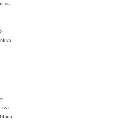
ansına
o
nlı və
ək
li və
tifadə