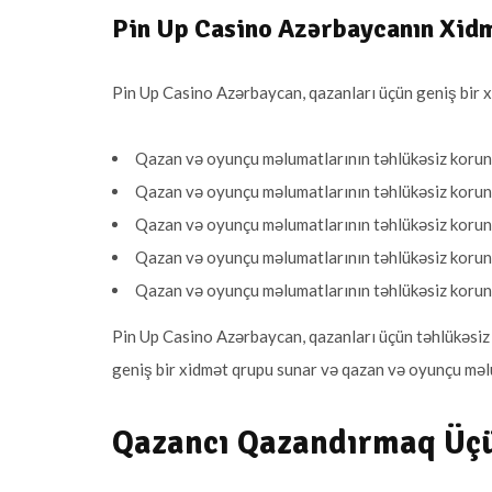
Pin Up Casino Azərbaycanın Xidm
Pin Up Casino Azərbaycan, qazanları üçün geniş bir x
Qazan və oyunçu məlumatlarının təhlükəsiz korun
Qazan və oyunçu məlumatlarının təhlükəsiz korun
Qazan və oyunçu məlumatlarının təhlükəsiz korun
Qazan və oyunçu məlumatlarının təhlükəsiz korun
Qazan və oyunçu məlumatlarının təhlükəsiz korun
Pin Up Casino Azərbaycan, qazanları üçün təhlükəsiz 
geniş bir xidmət qrupu sunar və qazan və oyunçu məl
Qazancı Qazandırmaq Üçü