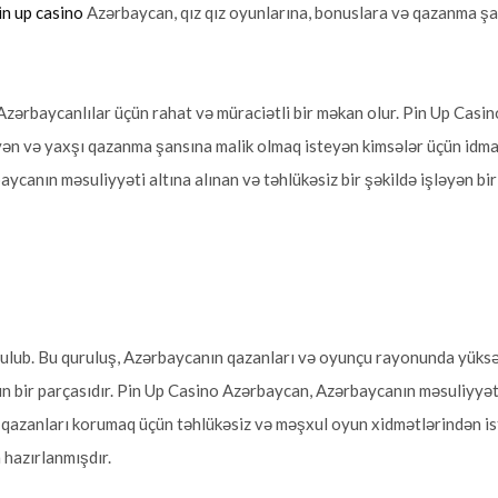
in up casino
Azərbaycan, qız qız oyunlarına, bonuslara və qazanma ş
Azərbaycanlılar üçün rahat və müraciətli bir məkan olur. Pin Up Casin
yən və yaxşı qazanma şansına malik olmaq isteyən kimsələr üçün idma
aycanın məsuliyyəti altına alınan və təhlükəsiz bir şəkildə işləyən bir
rulub. Bu quruluş, Azərbaycanın qazanları və oyunçu rayonunda yüks
n bir parçasıdır. Pin Up Casino Azərbaycan, Azərbaycanın məsuliyyət
ə qazanları korumaq üçün təhlükəsiz və məşxul oyun xidmətlərindən is
 hazırlanmışdır.