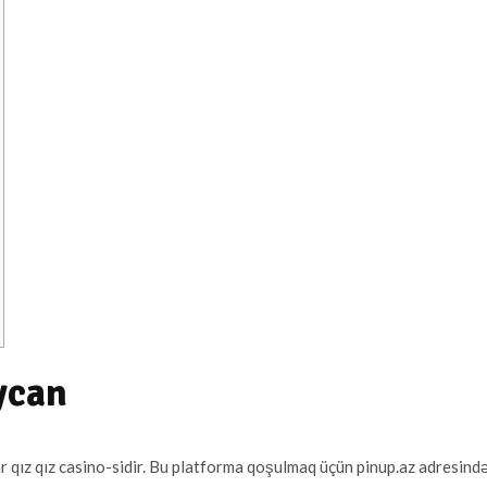
ycan
 qız qız casino-sidir. Bu platforma qoşulmaq üçün pinup.az adresind