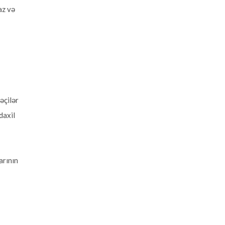
az və
əçilər
daxil
arının