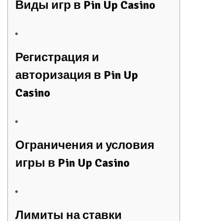
Виды игр в Pin Up Casino
Регистрация и
авторизация в Pin Up
Casino
Ограничения и условия
игры в Pin Up Casino
Лимиты на ставки