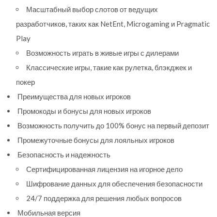
Масштабный выбор слотов от ведущих
разработчиков, таких как NetEnt, Microgaming и Pragmatic
Play
Возможность играть в живые игры с дилерами
Классические игры, такие как рулетка, блэкджек и
покер
Преимущества для новых игроков
Промокоды и бонусы для новых игроков
Возможность получить до 100% бонус на первый депозит
Промежуточные бонусы для лояльных игроков
Безопасность и надежность
Сертифицированная лицензия на игорное дело
Шифрование данных для обеспечения безопасности
24/7 поддержка для решения любых вопросов
Мобильная версия