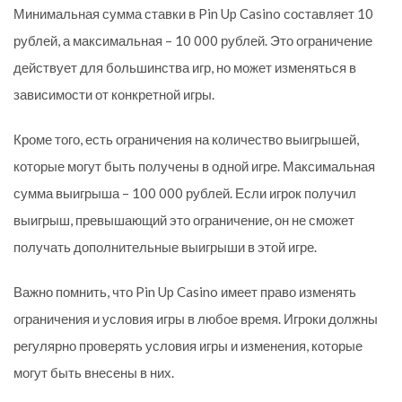
Минимальная сумма ставки в Pin Up Casino составляет 10
рублей, а максимальная – 10 000 рублей. Это ограничение
действует для большинства игр, но может изменяться в
зависимости от конкретной игры.
Кроме того, есть ограничения на количество выигрышей,
которые могут быть получены в одной игре. Максимальная
сумма выигрыша – 100 000 рублей. Если игрок получил
выигрыш, превышающий это ограничение, он не сможет
получать дополнительные выигрыши в этой игре.
Важно помнить, что Pin Up Casino имеет право изменять
ограничения и условия игры в любое время. Игроки должны
регулярно проверять условия игры и изменения, которые
могут быть внесены в них.