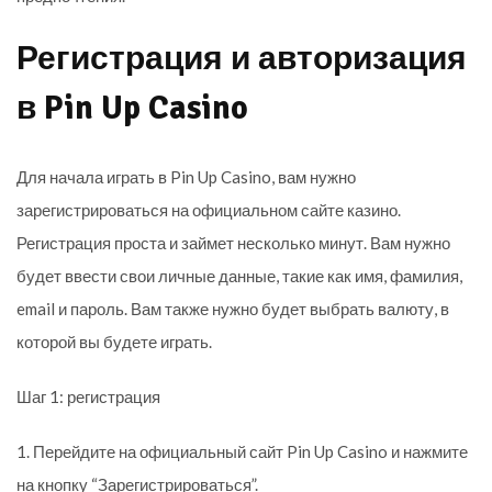
Регистрация и авторизация
в Pin Up Casino
Для начала играть в Pin Up Casino, вам нужно
зарегистрироваться на официальном сайте казино.
Регистрация проста и займет несколько минут. Вам нужно
будет ввести свои личные данные, такие как имя, фамилия,
email и пароль. Вам также нужно будет выбрать валюту, в
которой вы будете играть.
Шаг 1: регистрация
1. Перейдите на официальный сайт Pin Up Casino и нажмите
на кнопку “Зарегистрироваться”.