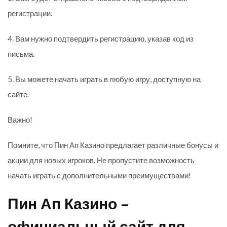
регистрации.
4. Вам нужно подтвердить регистрацию, указав код из
письма.
5. Вы можете начать играть в любую игру, доступную на
сайте.
Важно!
Помните, что Пин Ап Казино предлагает различные бонусы и
акции для новых игроков. Не пропустите возможность
начать играть с дополнительными преимуществами!
Пин Ап Казино –