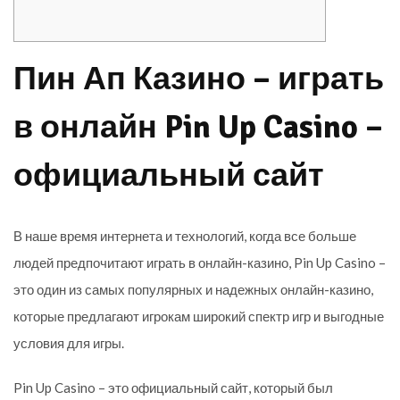
Пин Ап Казино – играть
в онлайн Pin Up Casino –
официальный сайт
В наше время интернета и технологий, когда все больше
людей предпочитают играть в онлайн-казино, Pin Up Casino –
это один из самых популярных и надежных онлайн-казино,
которые предлагают игрокам широкий спектр игр и выгодные
условия для игры.
Pin Up Casino – это официальный сайт, который был