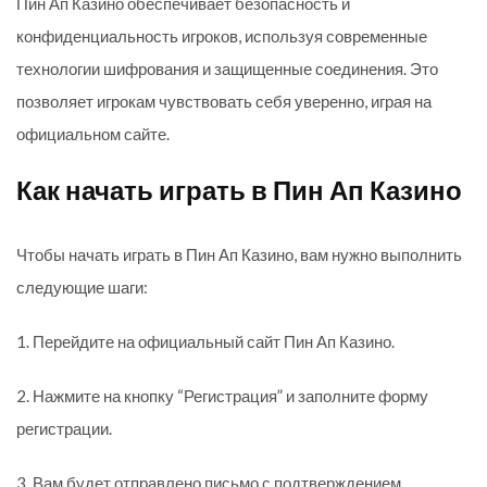
Пин Ап Казино обеспечивает безопасность и
конфиденциальность игроков, используя современные
технологии шифрования и защищенные соединения. Это
позволяет игрокам чувствовать себя уверенно, играя на
официальном сайте.
Как начать играть в Пин Ап Казино
Чтобы начать играть в Пин Ап Казино, вам нужно выполнить
следующие шаги:
1. Перейдите на официальный сайт Пин Ап Казино.
2. Нажмите на кнопку “Регистрация” и заполните форму
регистрации.
3. Вам будет отправлено письмо с подтверждением