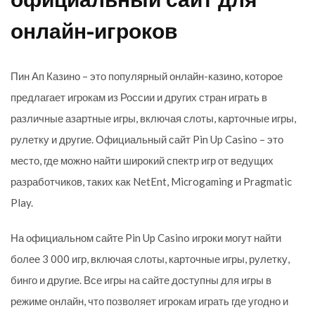
официальный сайт для
онлайн-игроков
Пин Ап Казино – это популярный онлайн-казино, которое
предлагает игрокам из России и других стран играть в
различные азартные игры, включая слоты, карточные игры,
рулетку и другие. Официальный сайт Pin Up Casino – это
место, где можно найти широкий спектр игр от ведущих
разработчиков, таких как NetEnt, Microgaming и Pragmatic
Play.
На официальном сайте Pin Up Casino игроки могут найти
более 3 000 игр, включая слоты, карточные игры, рулетку,
бинго и другие. Все игры на сайте доступны для игры в
режиме онлайн, что позволяет игрокам играть где угодно и