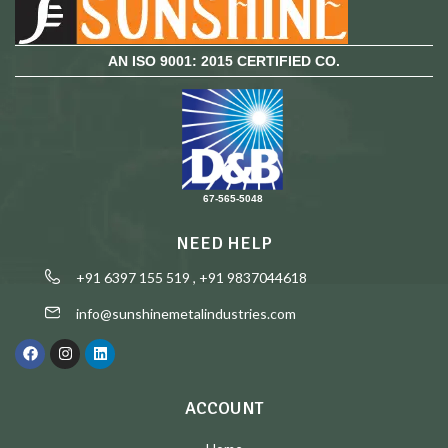
AN ISO 9001: 2015 CERTIFIED CO.
67-565-5048
NEED HELP
+91 6397 155 519 , +91 9837044618
info@sunshinemetalindustries.com
ACCOUNT