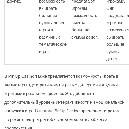
другие.
возможность
предлагают
игроками.
выиграть
игрокам
Они
большие
возможность
предлагаю
суммы денег,
выиграть
игрокам
играя в
большие
возможнос
различные
суммы денег.
выиграть
тематические
большие
игры.
суммы
денег.
В Pin Up Casino также предлагается возможность играть в
живые игры, где игроки могут играть с дилерами и другими
игроками в реальном времени. Это добавляет
дополнительный уровень интерактивности и эмоциональной
нагрузки к игре. В целом, Pin Up Casino предлагает игрокам
широкий спектр игр, чтобы удовлетворить любые их
предпочтения.